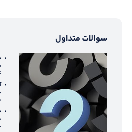
سوالات متداول
چ
م
ک
آ
ب
د
چ
ه
ش