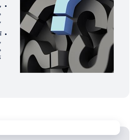
س
ب
آ
ب
م
ک